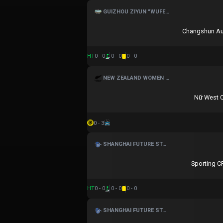
GUIZHOU ZIYUN "WUFENG CUP" FOOTBALL TOURNAMENT
Changshun A
HT
0 - 0
0 - 0
0 - 0
NEW ZEALAND WOMEN PREMIER DIVISION
Nữ West 
0 - 3
SHANGHAI FUTURE STAR CUP
Sporting C
HT
0 - 0
0 - 0
0 - 0
SHANGHAI FUTURE STAR CUP