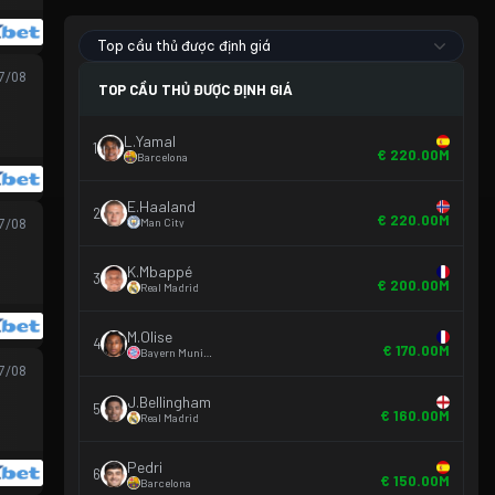
Top cầu thủ được định giá
07/08
TOP CẦU THỦ ĐƯỢC ĐỊNH GIÁ
L.Yamal
1
€ 220.00M
Barcelona
E.Haaland
2
€ 220.00M
Man City
07/08
K.Mbappé
3
€ 200.00M
Real Madrid
M.Olise
4
€ 170.00M
Bayern Munich
07/08
J.Bellingham
5
€ 160.00M
Real Madrid
Pedri
6
€ 150.00M
Barcelona