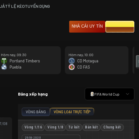
QUẢ
TỶ LỆ KÈO
TUYỂN DỤNG
CƯỢC 8XBET
NHÀ CÁI UY TÍN
Hôm nay, 09:30
Hôm nay, 10:00
H
Portland Timbers
CD Motagua
Puebla
CD FAS
Bảng xếp hạng
FIFA World Cup
VÒNG BẢNG
VÒNG LOẠI TRỰC TIẾP
07/08
Vòng 1/16
Vòng 1/8
Tứ kết
Bán kết
Chung kết
29/06 20:30