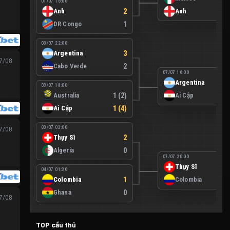
01/07 16:00
Anh
2
Anh
DR Congo
1
03/07 22:00
Argentina
3
07/08
Cabo Verde
2
07/07 16:00
Argentina
03/07 18:00
Australia
1 (2)
Ai Cập
Ai Cập
1 (4)
03/07 03:00
07/08
Thụy Sĩ
2
Algeria
0
07/07 20:00
Thụy Sĩ
04/07 01:30
Colombia
1
Colombia
Ghana
0
07/08
TOP cầu thủ