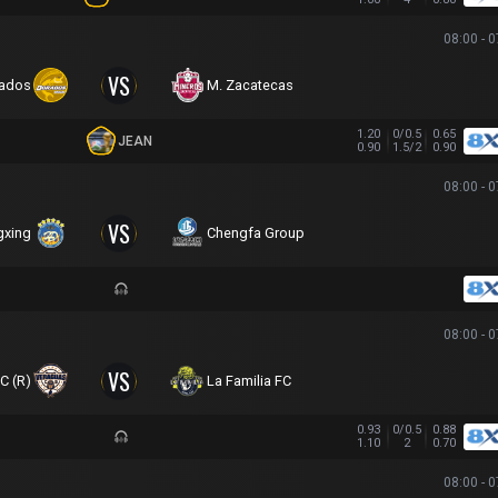
08:00 - 
VS
ados
M. Zacatecas
1.20
0/0.5
0.65
JEAN
0.90
1.5/2
0.90
08:00 - 
VS
xing
Chengfa Group
08:00 - 
VS
C (R)
La Familia FC
0.93
0/0.5
0.88
1.10
2
0.70
08:00 - 