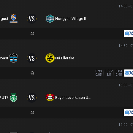
14:30 - 
VS
ugust
Hongyan Village II
14:30 - 
VS
Coast
Nữ Ellerslie
0.98
1.5/2
0.83
0.85
3.5
0.95
15:00 - 
VS
P U17
Bayer Leverkusen U17
15:00 - 