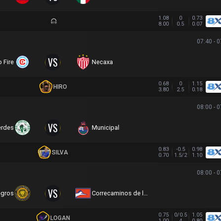
1.08
0
0.73
8.00
0.5
0.07
07:40 - 
VS
 Fire
Necaxa
0.68
0
1.15
HIRO
3.80
2.5
0.18
08:00 - 
VS
erdes
Municipal
0.83
-0.5
0.98
SILVA
0.70
1.5/2
1.10
08:00 - 
VS
egros
Correcaminos de la U.A.T.
0.75
0/0.5
1.05
LOGAN
1.00
4
0.80