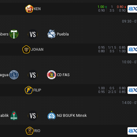
1.00
1
0.80
KEN
0.90
3.5
0.90
09:30 - 
VS
mbers
Puebla
0.95
1/1.5
0.85
JOHAN
0.80
3.5
1.00
10:00 - 
VS
agua
CD FAS
1.00
0.5
0.80
FILIP
0.95
2/2.5
0.85
14:00 - 
VS
ablik
Nữ BGUFK Minsk
RIO