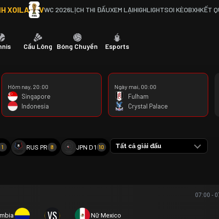
NH XOILACTV
WC 2026
LỊCH THI ĐẤU
XEM LẠI
HIGHLIGHT
SOI KÈO
BXH
KẾT 
nnis
Cầu Lông
Bóng Chuyền
Esports
Hôm nay, 20:00
Ngày mai, 00:00
Singapore
Fulham
Indonesia
Crystal Palace
Tất cả giải đấu
RUS PR
JPN D1
1
8
10
07:00 - 
VS
ombia
Nữ Mexico