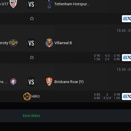
VS
o U17
Tottenham Hotspur U17
15:00 - 
VS
ercity
Villarreal B
0.90
-0.5
0.90
1.00
2.5
0.80
15:30 - 
VS
Queensland Lions SC
Brisbane Roar (Y)
0.83
2
0.98
HIRO
0.80
3.5/4
1.00
Xem thêm