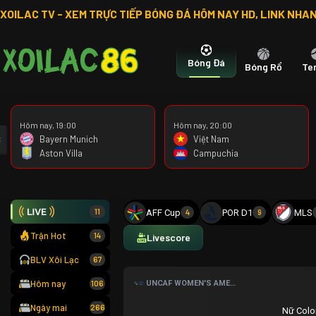
XOILAC TV - XEM TRỰC TIẾP BÓNG ĐÁ HÔM NAY HD, LINK NHA
Bóng Đá
Bóng Rổ
Te
Hôm nay, 19:00
Hôm nay, 20:00
Bayern Munich
Việt Nam
Aston Villa
Campuchia
11
AFF Cup
POR D1
MLS
4
9
Trận Hot
14
Livescore
BLV Xôi Lạc
67
Hôm nay
UNCAF WOMEN'S AMERICAN GAMES
106
Ngày mai
266
Nữ Col