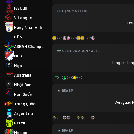
FA Cup
HẠNG 2 MEXICO
V League
Dor
Hạng Nhất Anh
BĐN
2 - 1
3 - 0
0 - 2
ASEAN Championship
GUIZHOU ZIYUN "WUFENG CUP" FOOTBALL TOURNAMENT
MLS
Hongda Hong
Nga
Australia
HT
0 - 0
0 - 0
0 - 0
Nhật Bản
BRA LP
Hàn Quốc
Veraguas F
Trung Quốc
Argentina
0 - 1
1 - 1
3 - 1
Brazil
BRA LP
Mexico