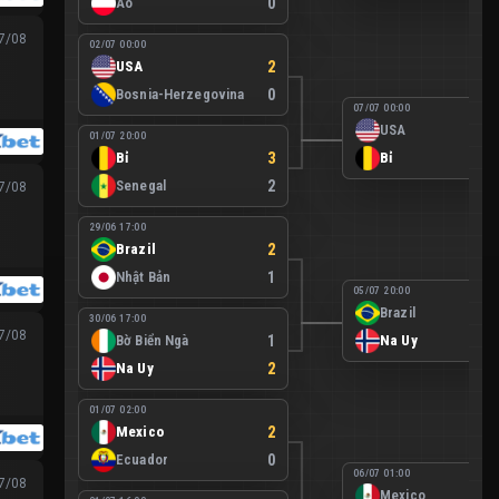
Áo
0
07/08
02/07 00:00
USA
2
Bosnia-Herzegovina
0
07/07 00:00
USA
01/07 20:00
Bỉ
3
Bỉ
Senegal
2
07/08
29/06 17:00
Brazil
2
Nhật Bản
1
05/07 20:00
Brazil
30/06 17:00
07/08
Bờ Biển Ngà
1
Na Uy
Na Uy
2
01/07 02:00
Mexico
2
Ecuador
0
06/07 01:00
07/08
Mexico