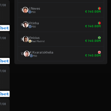
07/08
J.Neves
7
€ 140.00M
PSG
Vitinha
8
€ 140.00M
PSG
Vinícius
07/08
9
€ 140.00M
Real Madrid
K.Kvaratskhelia
10
€ 140.00M
PSG
07/08
07/08