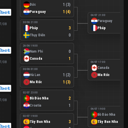
Đức
1 (3)
Paraguay
1 (4)
04/07 21:00
Paraguay
30/06 21:00
07/08
Pháp
3
Pháp
Thụy Điển
0
28/06 19:00
Nam Phi
0
Canada
1
07/08
04/07 17:00
Canada
30/06 01:00
Hà Lan
1 (2)
Ma Rốc
Ma Rốc
1 (3)
02/07 23:00
Bồ Đào Nha
2
07/08
Croatia
1
06/07 19:00
Bồ Đào Nha
02/07 19:00
Tây Ban Nha
3
Tây Ban Nha