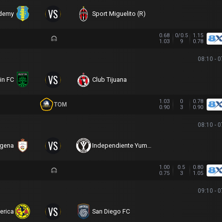
VS
demy
Sport Miguelito (R)
0.68
0/0.5
1.15
1.03
9
0.78
08:10 - 
VS
in FC
Club Tijuana
1.03
0
0.78
TOM
0.90
3
0.90
08:10 - 
VS
agena
Independiente Yumbo
1.00
0.5
0.80
0.75
3
1.05
09:10 - 
VS
erica
San Diego FC