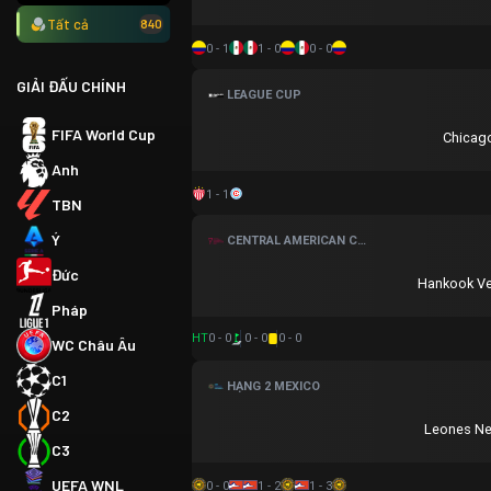
Tất cả
840
0 - 1
1 - 0
0 - 0
GIẢI ĐẤU CHÍNH
LEAGUE CUP
FIFA World Cup
Chicago
Anh
1 - 1
TBN
Ý
CENTRAL AMERICAN CUP
Đức
Hankook V
Pháp
HT
0 - 0
0 - 0
0 - 0
WC Châu Âu
C1
HẠNG 2 MEXICO
C2
Leones N
C3
UEFA WNL
0 - 0
1 - 2
1 - 3