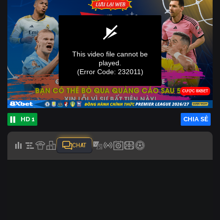
HD 1
CHIA SẺ
CHAT