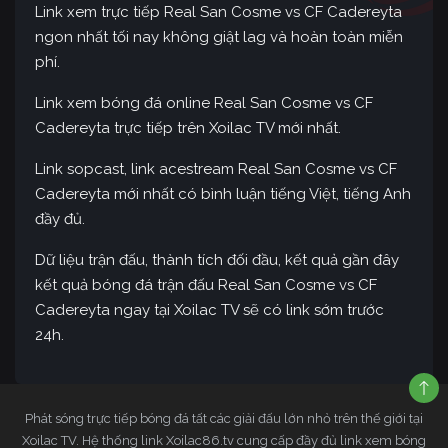
Link xem trực tiếp Real San Cosme vs CF Cadereyta
ngon nhất tối nay không giật lag và hoàn toàn miễn
phí.
Link xem bóng đá online Real San Cosme vs CF
Cadereyta trực tiếp trên Xoilac TV mới nhất.
Link sopcast, link acestream Real San Cosme vs CF
Cadereyta mới nhất có bình luận tiếng Việt, tiếng Anh
đầy đủ.
Dữ liệu trận đấu, thành tích đối đầu, kết quả gần đây
kết quả bóng đá trận đấu Real San Cosme vs CF
Cadereyta ngay tại Xoilac TV sẽ có link sớm trước
24h.
Phát sóng trực tiếp bóng đá tất các giải đấu lớn nhỏ trên thế giới tại
Xoilac TV. Hệ thống link Xoilac86.tv cung cấp đầy đủ link xem bóng