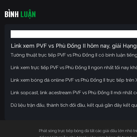
BÌNH
LUẬN
Link xem PVF vs Phù Đổng II hôm nay, giải Hạng 
Tường thuật trực tiếp PVF vs Phù Đổng II có bình luận tiếng
Link xem trực tiếp PVF vs Phù Đổng II ngon nhất tối nay kh
Link xem bóng đá online PVF vs Phù Đổng II trực tiếp trên 
Link sopcast, link acestream PVF vs Phù Đổng II mới nhất có
Dữ liệu trận đấu, thành tích đối đầu, kết quả gần đây kết q
Phát sóng trực tiếp bóng đá tất các giải đấu lớn nhỏ t