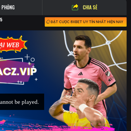
 PHỎNG
CHIA SẺ
05
ĐẶT CƯỢC 8XBET UY TÍN NHẤT HIỆN NAY