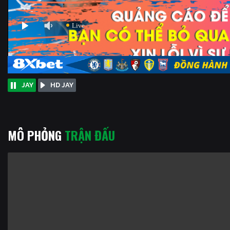
JAY
HD JAY
MÔ PHỎNG
TRẬN ĐẤU