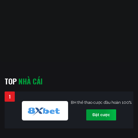
TOP
NHÀ CÁI
1
BH thể thao cược đầu hoàn 100%
Đặt cược