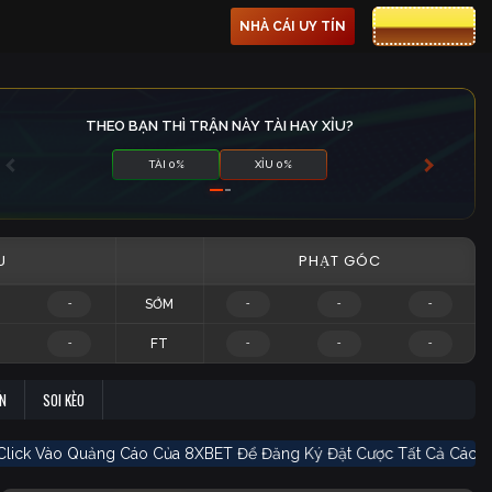
CƯỢC 8XBET
NHÀ CÁI UY TÍN
THEO BẠN THÌ TRẬN NÀY TÀI HAY XỈU?
TÀI 0%
XỈU 0%
U
PHẠT GÓC
SỚM
-
-
-
-
FT
-
-
-
-
N
SOI KÈO
 Click Vào Quảng Cáo Của 8XBET Để Đăng Ký Đặt Cược T