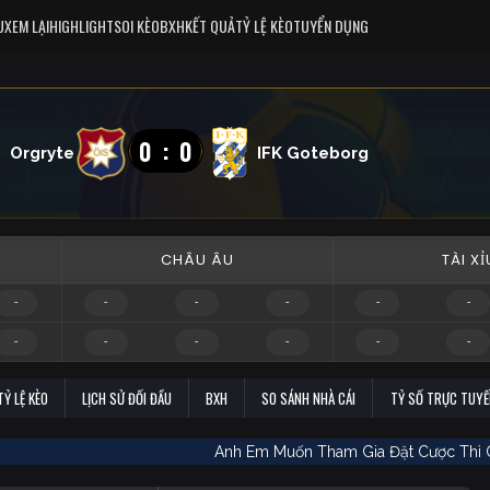
U
XEM LẠI
HIGHLIGHT
SOI KÈO
BXH
KẾT QUẢ
TỶ LỆ KÈO
TUYỂN DỤNG
0
:
0
Orgryte
IFK Goteborg
CHÂU ÂU
TÀI XỈ
-
-
-
-
-
-
-
-
-
-
-
-
TỶ LỆ KÈO
LỊCH SỬ ĐỐI ĐẦU
BXH
SO SÁNH NHÀ CÁI
TỶ SỐ TRỰC TUYẾ
Anh Em Muốn Tham Gia Đặt Cược Thì