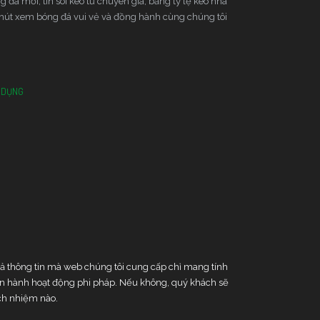
 đá mới, tin soi kèo từ chuyên gia, bảng tỷ lệ kèo nhà
 phút xem bóng đá vui vẻ và đồng hành cùng chúng tôi
 DỤNG
ất cả thông tin mà web chúng tôi cung cấp chỉ mang tính
iến hành hoạt động phi pháp. Nếu không, quý khách sẽ
ách nhiệm nào.