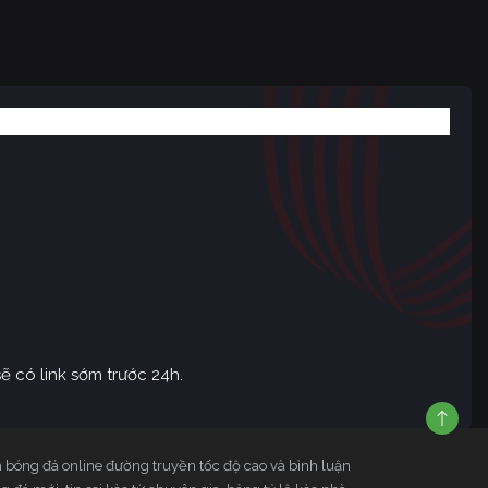
ẽ có link sớm trước 24h.
xem bóng đá online đường truyền tốc độ cao và bình luận