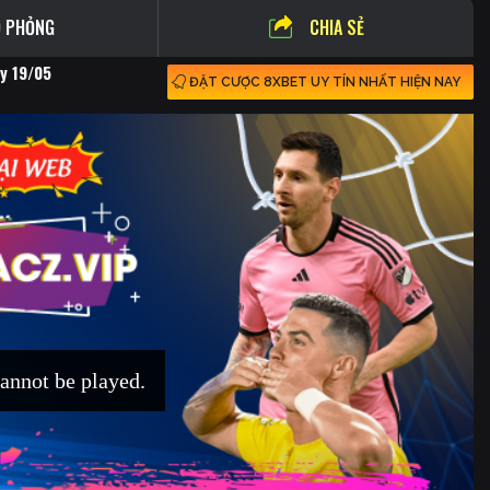
 PHỎNG
CHIA SẺ
ày 19/05
ĐẶT CƯỢC 8XBET UY TÍN NHẤT HIỆN NAY