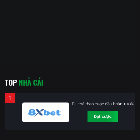
TOP
NHÀ CÁI
1
BH thể thao cược đầu hoàn 100%
Đặt cược