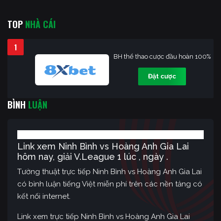
TOP
NHÀ CÁI
1
BH thể thao cược đầu hoàn 100%
Đặt cược
BÌNH
LUẬN
Link xem Ninh Bình vs Hoàng Anh Gia Lai
hôm nay, giải V.League 1 lúc , ngày .
Tường thuật trực tiếp Ninh Bình vs Hoàng Anh Gia Lai
có bình luận tiếng Việt miễn phí trên các nền tảng có
kết nối internet.
Link xem trực tiếp Ninh Bình vs Hoàng Anh Gia Lai