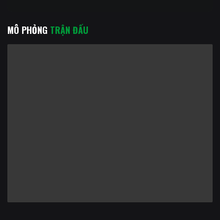
MÔ PHỎNG
TRẬN ĐẤU