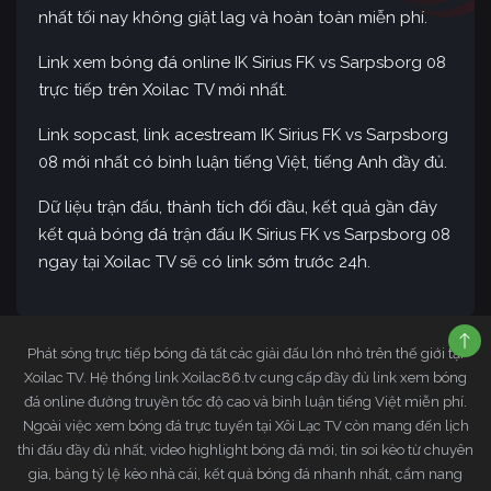
nhất tối nay không giật lag và hoàn toàn miễn phí.
Link xem bóng đá online IK Sirius FK vs Sarpsborg 08
trực tiếp trên Xoilac TV mới nhất.
Link sopcast, link acestream IK Sirius FK vs Sarpsborg
08 mới nhất có bình luận tiếng Việt, tiếng Anh đầy đủ.
Dữ liệu trận đấu, thành tích đối đầu, kết quả gần đây
kết quả bóng đá trận đấu IK Sirius FK vs Sarpsborg 08
ngay tại Xoilac TV sẽ có link sớm trước 24h.
Phát sóng trực tiếp bóng đá tất các giải đấu lớn nhỏ trên thế giới tại
Xoilac TV. Hệ thống link Xoilac86.tv cung cấp đầy đủ link xem bóng
đá online đường truyền tốc độ cao và bình luận tiếng Việt miễn phí.
Ngoài việc xem bóng đá trực tuyến tại Xôi Lạc TV còn mang đến lịch
thi đấu đầy đủ nhất, video highlight bóng đá mới, tin soi kèo từ chuyên
gia, bảng tỷ lệ kèo nhà cái, kết quả bóng đá nhanh nhất, cẩm nang