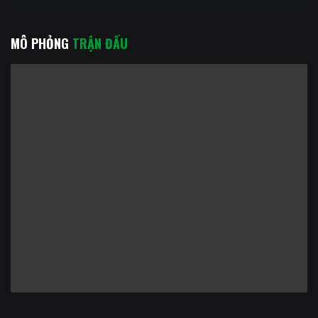
MÔ PHỎNG
TRẬN ĐẤU