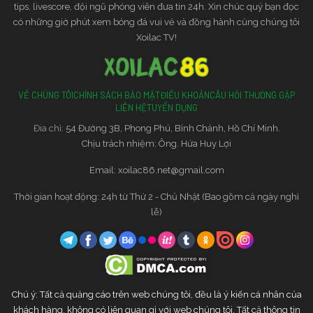
tips, livescore, đội ngũ phóng viên đưa tin 24h. Xin chúc quý bạn đọc
có những giờ phút xem bóng đá vui vẻ và đồng hành cùng chúng tôi
Xoilac TV!
VỀ CHÚNG TÔI
CHÍNH SÁCH BẢO MẬT
ĐIỀU KHOẢN
CÂU HỎI THƯỜNG GẶP
LIÊN HỆ
TUYỂN DỤNG
Đia chỉ:
54 Đường 3B, Phong Phú, Bình Chánh, Hồ Chí Minh.
Chịu trách nhiệm: Ông. Hứa Huy Lợi
Email:
xoilac86.net@gmail.com
Thời gian hoạt động: 24h từ Thứ 2 - Chủ Nhật (Bao gồm cả ngày nghỉ
lễ)
Chú ý: Tất cả quảng cáo trên web chúng tôi, đều là ý kiến cá nhân của
khách hàng, không có liên quan gì với web chúng tôi. Tất cả thông tin