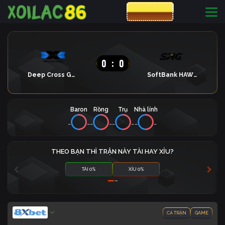
CƯỢC 8XBET
0
:
0
Deep Cross Gaming
SoftBank HAWKS
Baron
Rồng
Trụ
Nhà lính
_
_
_
_
_
_
_
_
THEO BẠN THÌ TRẬN NÀY TÀI HAY XỈU?
TÀI 0%
XỈU 0%
CẢ TRẬN
GAME