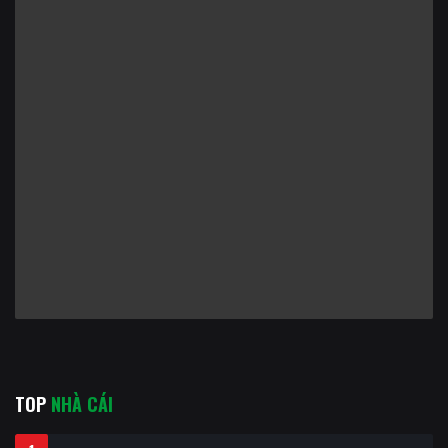
TOP
NHÀ CÁI