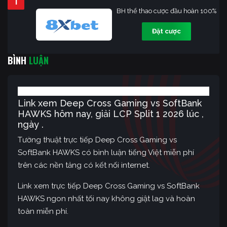
1
BH thể thao cược đầu hoàn 100%
Đặt cược
BÌNH
LUẬN
Link xem Deep Cross Gaming vs SoftBank
HAWKS hôm nay, giải LCP Split 1 2026 lúc ,
ngày .
Tường thuật trực tiếp Deep Cross Gaming vs
SoftBank HAWKS có bình luận tiếng Việt miễn phí
trên các nền tảng có kết nối internet.
Link xem trực tiếp Deep Cross Gaming vs SoftBank
HAWKS ngon nhất tối nay không giật lag và hoàn
toàn miễn phí.