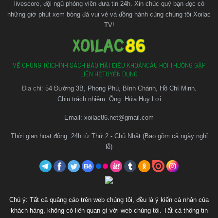
livescore, đội ngũ phóng viên đưa tin 24h. Xin chúc quý bạn đọc có
những giờ phút xem bóng đá vui vẻ và đồng hành cùng chúng tôi Xoilac
TV!
VỀ CHÚNG TÔI
CHÍNH SÁCH BẢO MẬT
ĐIỀU KHOẢN
CÂU HỎI THƯỜNG GẶP
LIÊN HỆ
TUYỂN DỤNG
Đia chỉ:
54 Đường 3B, Phong Phú, Bình Chánh, Hồ Chí Minh.
Chịu trách nhiệm: Ông. Hứa Huy Lợi
Email:
xoilac86.net@gmail.com
Thời gian hoạt động: 24h từ Thứ 2 - Chủ Nhật (Bao gồm cả ngày nghỉ
lễ)
Chú ý: Tất cả quảng cáo trên web chúng tôi, đều là ý kiến cá nhân của
khách hàng, không có liên quan gì với web chúng tôi. Tất cả thông tin