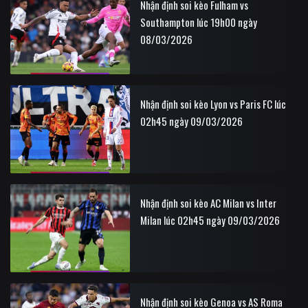
Nhận định soi kèo Fulham vs
Southampton lúc 19h00 ngày
08/03/2026
Nhận định soi kèo Lyon vs Paris FC lúc
02h45 ngày 09/03/2026
Nhận định soi kèo AC Milan vs Inter
Milan lúc 02h45 ngày 09/03/2026
Nhận định soi kèo Genoa vs AS Roma