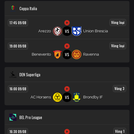
Coppa Italia
Vòng loại
17:45 09/08
VS
Arezzo
Union Brescia
Vòng loại
19:00 09/08
VS
Benevento
Ravenna
DEN Superliga
Vòng 3
16:00 09/08
VS
AC Horsens
Brondby IF
BEL Pro League
Vòng 1
16:30 09/08