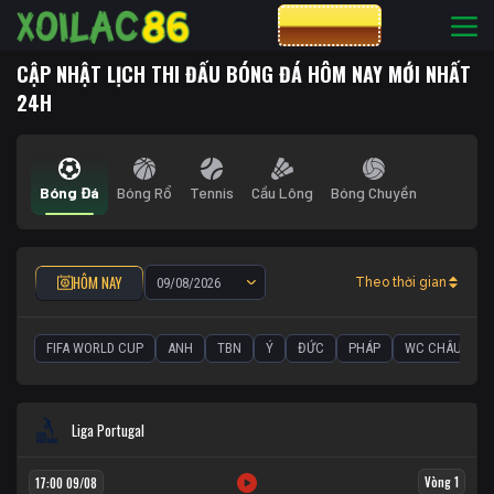
CƯỢC 8XBET
CẬP NHẬT LỊCH THI ĐẤU BÓNG ĐÁ HÔM NAY MỚI NHẤT
24H
Bóng Đá
Bóng Rổ
Tennis
Cầu Lông
Bóng Chuyền
HÔM NAY
Theo thời gian
FIFA WORLD CUP
ANH
TBN
Ý
ĐỨC
PHÁP
WC CHÂU ÂU
Liga Portugal
Vòng 1
17:00 09/08