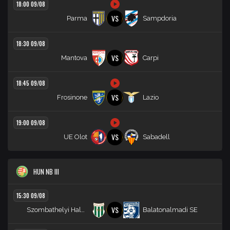
18:00 09/08
VS
Parma
Sampdoria
18:30 09/08
VS
Mantova
Carpi
18:45 09/08
VS
Frosinone
Lazio
19:00 09/08
VS
UE Olot
Sabadell
HUN NB III
15:30 09/08
VS
Szombathelyi Haladas
Balatonalmadi SE