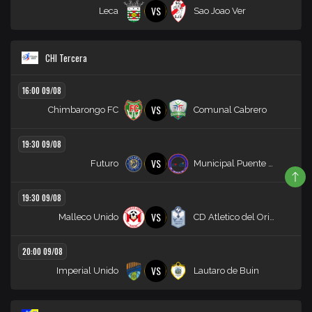
VS
Leca
Sao Joao Ver
CHI Tercera
16:00 09/08
VS
Chimbarongo FC
Comunal Cabrero
19:30 09/08
VS
Futuro
Municipal Puente Alto
19:30 09/08
VS
Malleco Unido
CD Atletico del Oriente
20:00 09/08
VS
Imperial Unido
Lautaro de Buin