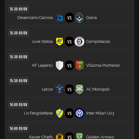
15:30 09/08
VS
Desenzano Calvina
Giana
15:30 09/08
VS
Juve Stabia
Campobasso
15:30 09/08
VS
KF Lepenci
Vllaznia Pozheran
15:30 09/08
VS
Lecce
AC Monopoli
16:00 09/08
VS
Us Pergolettese
Inter Milan U23
16:00 09/08
VS
Kaizer Chiefs
Golden Arrows