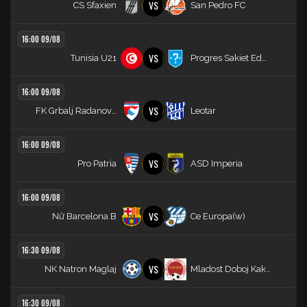
VS
CS Sfaxien
San Pedro FC
16:00 09/08
VS
Tunisia U21
Progres Sakiet Eddaier
16:00 09/08
VS
FK Grbalj Radanovici
Leotar
16:00 09/08
VS
Pro Patria
ASD Imperia
16:00 09/08
VS
Nữ Barcelona B
Ce Europa(w)
16:30 09/08
VS
NK Natron Maglaj
Mladost Doboj Kakanj
16:30 09/08