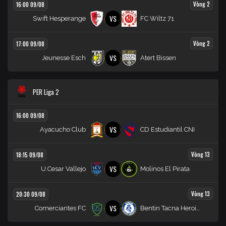
Vòng 2
16:00 09/08
VS
Swift Hesperange
FC Wiltz 71
Vòng 2
17:00 09/08
VS
Jeunesse Esch
Atert Bissen
PER Liga 2
16:00 09/08
VS
Ayacucho Club
CD Estudiantil CNI
Vòng 13
18:15 09/08
VS
U.Cesar Vallejo
Molinos El Pirata
Vòng 13
20:30 09/08
VS
Comerciantes FC
Bentin Tacna Heroica