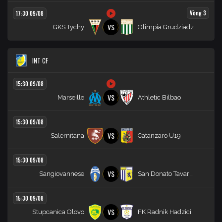
Vòng 3
17:30 09/08
VS
GKS Tychy
Olimpia Grudziadz
INT CF
15:30 09/08
VS
Marseille
Athletic Bilbao
15:30 09/08
VS
Salernitana
Catanzaro U19
15:30 09/08
VS
Sangiovannese
San Donato Tavarnelle
15:30 09/08
VS
Stupcanica Olovo
FK Radnik Hadzici