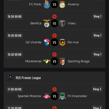
VS
FC Porto
Alverca
Vòng 1
19:30 09/08
VS
Benfica
Viseu
Vòng 1
19:30 09/08
VS
Gil Vicente
Rio Ave
Vòng 1
19:30 09/08
VS
Moreirense
Sporting Braga
RUS Premier League
Vòng 3
17:00 09/08
VS
Spartak Moscow
FK Krasnodar
Vòng 3
17:30 09/08