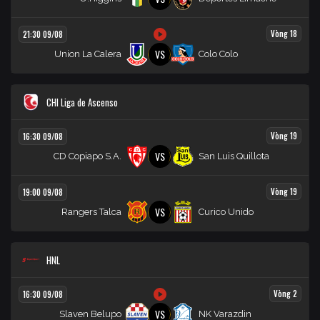
Vòng 18
21:30 09/08
VS
Union La Calera
Colo Colo
CHI Liga de Ascenso
Vòng 19
16:30 09/08
VS
CD Copiapo S.A.
San Luis Quillota
Vòng 19
19:00 09/08
VS
Rangers Talca
Curico Unido
HNL
Vòng 2
16:30 09/08
VS
Slaven Belupo
NK Varazdin