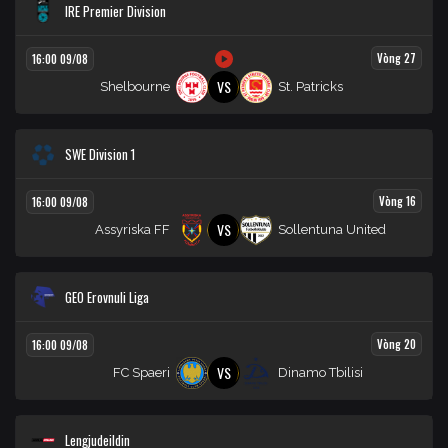
IRE Premier Division
Vòng 27
16:00 09/08
VS
Shelbourne
St. Patricks
SWE Division 1
Vòng 16
16:00 09/08
VS
Assyriska FF
Sollentuna United
GEO Erovnuli Liga
Vòng 20
16:00 09/08
VS
FC Spaeri
Dinamo Tbilisi
Lengjudeildin